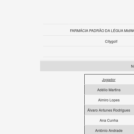
FARMÁCIA PADRÃO DA LÉGUA MidWee
Citygolf
N
Jogador
Adélio Martins
Almiro Lopes
Álvaro Antunes Rodrigues
Ana Cunha
António Andrade